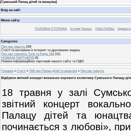
[
Сумський Палац дітей та юнацтва
]
Вхід на сайт
Меню сайту
ГОЛОВНА СТОРІНКА
Історія Палацу
НАШ ПАЛАЦ
Адмініст
Categories
Про нас пишуть
[39]
Статті та матеріали із Інтернет та друкованих видань
Про нас говорять Теле та Радіо ЗМІ
[11]
НОВИНИ ПАРТНЕРІВ
[4]
Новини інформаційних партнерів нашого сайту та ПДЮ
Головна
»
Статті
»
ЗМІ про Палац дітей та юнацтва
»
Про нас пишуть
Відбувся звітний концерт вокально-хорового колективу Сумського Палацу діте
18 травня у залі Сумсько
звітний концерт вокально
Палацу дітей та юнацтв
починається з любові», пр