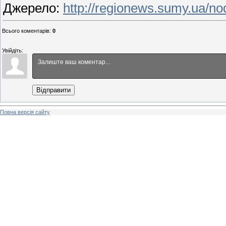
Джерело
:
http://regionews.sumy.ua/n
Всього коментарів
:
0
Увійдіть:
Відправити
Повна версія сайту