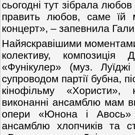
сьогодні тут зібрала любов 
править любов, саме їй 
концерт», – запевнила Гали
Найяскравішими моментами 
колективу, композиція 
«Фунікулер» (муз. Луїджі
супроводом партії бубна, п
кінофільму «Хористи»,
виконанні ансамблю мам вих
опери «Юнона і Авось»
ансамблю хлопчиків та ст