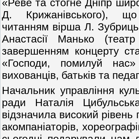
«Реве та стогне Дніпр широ
Д. Крижанівського), щ
читанням вірша Л. Зубрицьк
Анастасії Манько (теат
завершенням концерту ста
«Господи, помилуй нас»
вихованців, батьків та педаг
Начальник управління куль
ради Наталія Цибульськ
відзначила високий рівень п
акомпаніаторів, хореограф
сьогодні подарували нам д