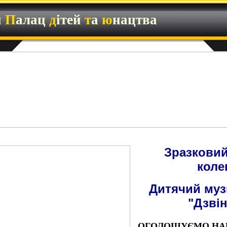
й
П
алац
д
ітей
т
а
ю
нацтва
Зразковий
коле
Дитячий муз
"Дзві
ОГОЛОШУЄМО НАБІР