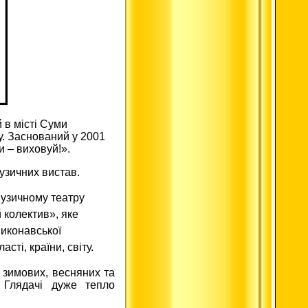
 в місті Суми
у. Заснований у 2001
и – виховуй!».
узичних вистав.
музичному театру
 колектив», яке
иконавської
сті, країни, світу.
, зимових, весняних та
. Глядачі дуже тепло