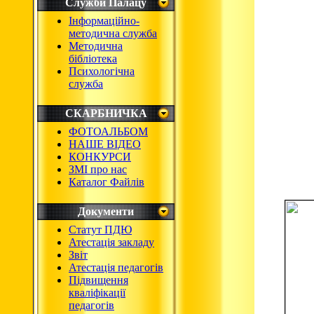
Служби Палацу
Інформаційно-
методична служба
Методична
бібліотека
Психологічна
служба
СКАРБНИЧКА
ФОТОАЛЬБОМ
НАШЕ ВІДЕО
КОНКУРСИ
ЗМІ про нас
Каталог Файлів
Документи
Статут ПДЮ
Атестація закладу
Звіт
Атестація педагогів
Підвищення
кваліфікації
педагогів