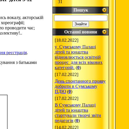
31
Пошук
сь вокалу, акторській
 хореографії;
ело проводити час;
Останні новини
олективу!..
[18.02.2022]
у Сумському Палаці
дітей та юнацтва
ня реєстрація
.
відновлюється освітній
кування з батьками
процес для всіх вікових
категорій.
(
0
)
[17.02.2022]
День спонтанного прояву
доброти в Сумському
ПДЮ
(
0
)
[17.02.2022]
В Сумському Палаці
дітей та юнацтва
стартували творчі звіти
педагогів
(
0
)
[14.02.2022]