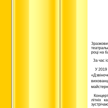
Зразкови
театраль
році на б
За час і
У 2019
«Дзвіноч
вихованц
майстерно
Концерт
літніх к
зустрічаю