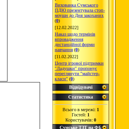
Вихованка Сумського
ПДЮ презентувала стоп-
моушн до Дня закоханих
(
0
)
[12.02.2022]
Наказ щодо термінів
впровадження
дистанційної форми
навчання
(
0
)
[11.02.2022]
Центр ігрової підтримки
"Ладушки" пропонує
переглянути "майстер-
класи"
(
0
)
Відвідувачі
Статистика
Всього в мережі:
1
Гостей:
1
Користувачів:
0
Сумське ТЗТ на ФБ