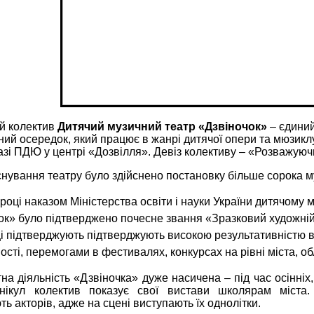
й колектив
Дитячий музичний театр «Дзвіночок»
– єдиний
ний осередок, який працює в жанрі дитячої опери та мюзикл
азі ПДЮ у центрі «Дозвілля». Девіз колективу – «Розважуюч
снування театру було здійснено постановку більше сорока м
 році наказом Міністерства освіти і науки України дитячому 
ок» було підтверджено почесне звання «Зразковий художній
і підтверджують
підтверджують високою результативністю в
сті, перемогами в фестивалях, конкурсах на рівні міста, обла
на діяльність «Дзвіночка» дуже насичена – під час осінніх
анікул колектив показує свої вистави школярам міста
ть акторів, адже на сцені виступають їх однолітки.