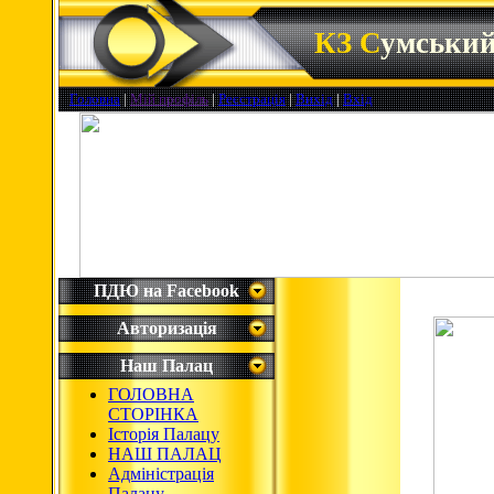
КЗ С
умськи
Головна
|
Мій профіль
|
Реєстрація
|
Вихід
|
Вхід
ПДЮ на Facebook
Авторизація
Наш Палац
ГОЛОВНА
СТОРІНКА
Історія Палацу
НАШ ПАЛАЦ
Адміністрація
Палацу