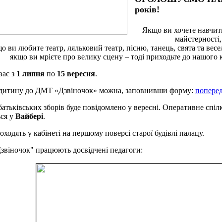
років!
Якщо ви хочете навчити
майстерності,
о ви любите театр, ляльковий театр, пісню, танець, свята та вес
якщо ви мрієте про велику сцену – тоді приходьте до нашого к
ває з
1
липня
по
15
вересня
.
 дитину до ДМТ «Дзвіночок» можна, заповнивши форму:
поперед
батьківських зборів буде повідомлено у вересні. Оперативне спіл
ься у
Вайбері
.
оходять у кабінеті на першому поверсі старої будівлі палацу.
віночок" працюють досвідчені педагоги: