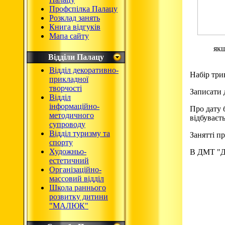
Профспілка Палацу
Розклад занять
Книга відгуків
Мапа сайту
якщ
Відділи Палацу
Відділ декоративно-
Набір три
прикладної
творчості
Записати
Відділ
інформаційно-
Про дату 
методичного
відбуваєт
супроводу
Відділ туризму та
Занятті пр
спорту
Художньо-
В ДМТ "Дз
естетичний
Організаційно-
массовий відділ
Школа раннього
розвитку дитини
"МАЛЮК"