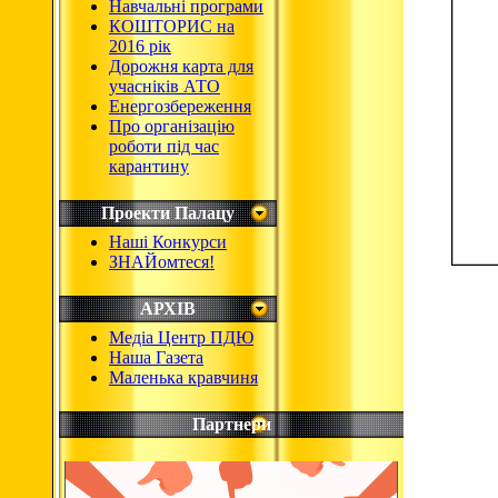
Навчальні програми
КОШТОРИС на
2016 рік
Дорожня карта для
учасніків АТО
Енергозбереження
Про організацію
роботи під час
карантину
Проекти Палацу
Наші Конкурси
ЗНАЙомтеся!
АРХІВ
Медіа Центр ПДЮ
Наша Газета
Маленька кравчиня
Партнери