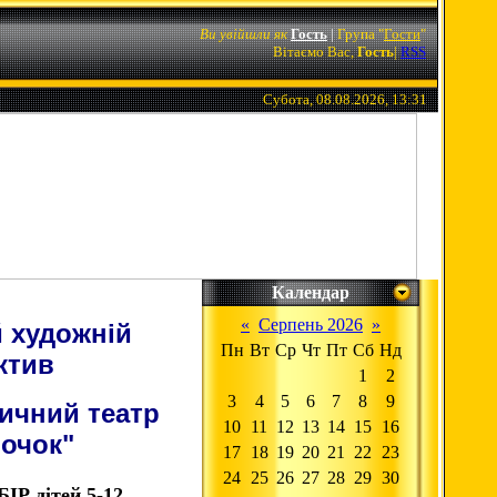
Ви увійшли як
Гость
|
Група
"
Гости
"
Вітаємо Вас,
Гость
|
RSS
Субота, 08.08.2026, 13:31
Календар
«
Серпень 2026
»
 художній
Пн
Вт
Ср
Чт
Пт
Сб
Нд
ктив
1
2
3
4
5
6
7
8
9
ичний театр
10
11
12
13
14
15
16
ночок"
17
18
19
20
21
22
23
24
25
26
27
28
29
30
 дітей 5-12