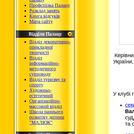
Профспілка Палацу
Розклад занять
Книга відгуків
Мапа сайту
Відділи Палацу
Відділ декоративно-
прикладної
творчості
К
ерівни
Відділ
України,
інформаційно-
методичного
супроводу
Відділ туризму та
спорту
Художньо-
У клубі
естетичний
Організаційно-
сек
массовий відділ
Вал
Школа раннього
розвитку дитини
суд
"МАЛЮК"
та 