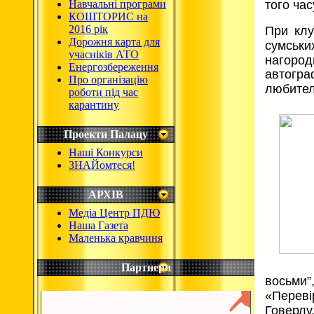
Навчальні програми
того час
КОШТОРИС на
2016 рік
При клу
Дорожня карта для
сумськи
учасніків АТО
нагород
Енергозбереження
автогр
Про організацію
любителі
роботи під час
карантину
Проекти Палацу
Наші Конкурси
ЗНАЙомтеся!
АРХІВ
Медіа Центр ПДЮ
Наша Газета
Маленька кравчиня
Партнери
восьми”
«Переві
Говерлу,