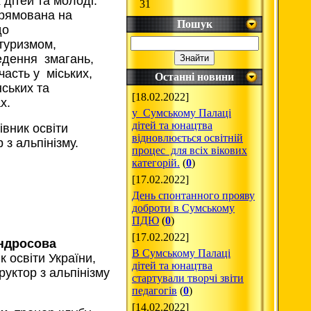
 дітей та молоді.
31
прямована на
Пошук
до
 туризмом,
едення змагань,
участь у міських,
Останні новини
нських та
[18.02.2022]
х.
у Сумському Палаці
дітей та юнацтва
вник освіти
відновлюється освітній
 з альпінізму.
процес для всіх вікових
категорій.
(
0
)
[17.02.2022]
День спонтанного прояву
доброти в Сумському
ПДЮ
(
0
)
[17.02.2022]
ндросова
В Сумському Палаці
к освіти України,
дітей та юнацтва
руктор з альпінізму
стартували творчі звіти
педагогів
(
0
)
[14.02.2022]