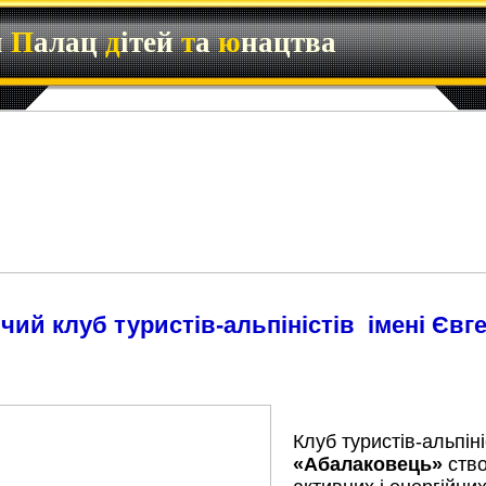
й
П
алац
д
ітей
т
а
ю
нацтва
чий клуб туристів-альпіністів імені Євг
Клуб туристів-альпіні
«Абалаковець»
ств