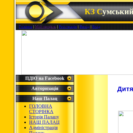
КЗ С
умськи
Головна
|
Мій профіль
|
Реєстрація
|
Вихід
|
Вхід
ПДЮ на Facebook
Дитя
Авторизація
Наш Палац
ГОЛОВНА
СТОРІНКА
Історія Палацу
НАШ ПАЛАЦ
Адміністрація
Палацу