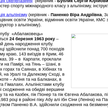
ція скелелазіння
(керівник -
Бублик Сергій Юрійови
стер спорту міжнародного класу з альпінізму, інструкт
ція альпінізму
(керівник -
Паненко Віра Андріївна
,
З
цівник освіти України, відмінник освіти України, КМС з
труктор з альпінізму).
 клубу «Абалаковець»
ться
24 березня 1963 року
–
ий день народження клубу.
вці здійснили понад 700 походів
ому краю, 143
виїздів в Крим, 46
вказ, 39 – в Карпати, проклали
 на Памірі, на Тянь – Шані, в
 горах та Саянах, в Хібінах та
, на Уралі та Далекому Сході, в
хоте – Аліня та на Балканах, в
та Гімалаях. Альпіністами клубу
ні сходження на обидві вершини
 та на Казбек, пік Піонер та пік Євгена Абалакова, п
1983 році в районі піку
Абу алі ібн Сіни
(
Леніна) на Па
цтвом Паненко В.А. здійснили сходження на безіменну