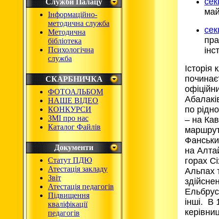
сек
Служби Палацу
май
Інформаційно-
методична служба
сек
Методична
пра
бібліотека
Психологічна
інс
служба
І
сторія
починає
СКАРБНИЧКА
офіційн
ФОТОАЛЬБОМ
Абалакі
НАШЕ ВІДЕО
по рідн
КОНКУРСИ
ЗМІ про нас
– на Ка
Каталог Файлів
маршрути
Фанських
Документи
на Алтай
Статут ПДЮ
горах Сі
Атестація закладу
Альпах 
Звіт
здійсне
Атестація педагогів
Ельбрусу
Підвищення
інші. В 
кваліфікації
керівни
педагогів