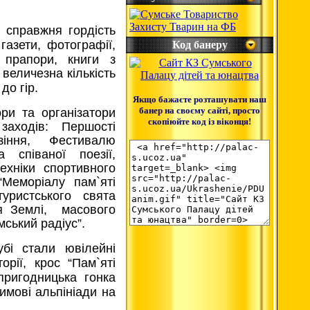
 справжня гордість
 газети, фотографії,
Код банеру
, прапори, книги з
 величезна кількість
до гір
.
Якщо бажаєте розташувати наш
банер на своєму сайті, просто
ори та організатори
скопіюйте код із віконця!
заходів: Першості
зіння, Фестивалю
а співаної поезії,
ехніки спортивного
Меморіалу пам`яті
туристського свята
я Землі, масового
ський радіус”.
бі стали ювілейні
орії, крос “Пам`яті
 пригодницька гонка
имові альпініади на