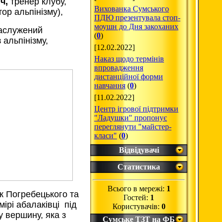
ч,
тренер клубу,
Вихованка Сумського
ор альпінізму),
ПДЮ презентувала стоп-
моушн до Дня закоханих
аслужений
(
0
)
 альпінізму,
[12.02.2022]
Наказ щодо термінів
впровадження
дистанційної форми
навчання
(
0
)
[11.02.2022]
Центр ігрової підтримки
"Ладушки" пропонує
переглянути "майстер-
класи"
(
0
)
Відвідувачі
Статистика
Всього в мережі:
1
ік Погребецького та
Гостей:
1
мірі абалаківці під
Користувачів:
0
 вершину, яка з
Сумське ТЗТ на ФБ