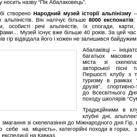
у носить назву “Пік Абалаковець”.
бі створено
Народний музей історії альпінізму
–
х альпіністів. Він налічує більше
8000 експонатів
:
и, особисті речі альпіністів, їх спогади, карти
афами…
Музей існує вже більше
4
0 років
.
З
а цей час
в гір відвідала його
і кожен
не залишився байдужим
Абалаківці – ініціат
багатьох масових 
міста зі скелела
авторської пісні т
Першості клубу з т
туризму в рамках “
друзів”, спортивно-
до Всесвітнього Дн
походу школярів “Сум
Традиційними в клу
клубні дні, альплект
, змагання зі скелелазіння до Міжнародного дня Гір,
р себе на міцність»,
категорійні походи в горах,
з
 експедиції на Кавказ.