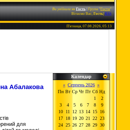
Ви увійшли як
Гость
|
Група
"
Гости
"
Вітаємо Вас,
Гость
|
RSS
П'ятниця, 07.08.2026, 05:13
Календар
«
Серпень 2026
»
ена Абалакова
Пн
Вт
Ср
Чт
Пт
Сб
Нд
1
2
3
4
5
6
7
8
9
10
11
12
13
14
15
16
стів
17
18
19
20
21
22
23
орений для
24
25
26
27
28
29
30