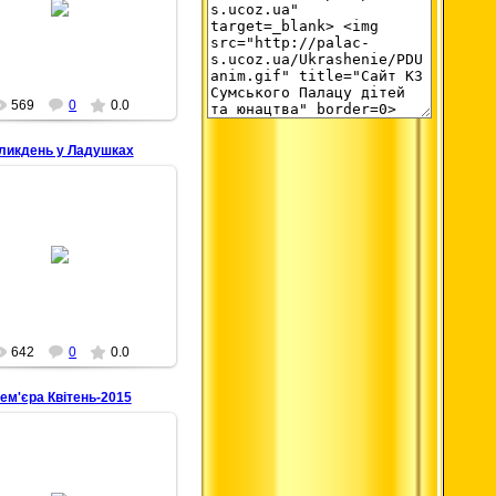
Senbernar28
569
0
0.0
еликдень у Ладушках
28.04.2015
Senbernar28
642
0
0.0
рем'єра Квітень-2015
28.04.2015