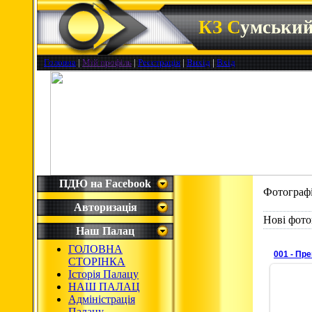
КЗ С
умськи
Головна
|
Мій профіль
|
Реєстрація
|
Вихід
|
Вхід
ПДЮ на Facebook
Фотограф
Авторизація
Нові фото
Наш Палац
ГОЛОВНА
001 - Пр
СТОРІНКА
Історія Палацу
НАШ ПАЛАЦ
Адміністрація
Палацу