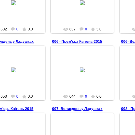
Senbernar28
Senbernar28
682
0
0.0
637
0
5.0
икдень у Ладушках
006 - Прем'єра Квітень-2015
006- В
28.04.2015
28.04.2015
Senbernar28
Senbernar28
653
0
0.0
644
0
0.0
ем'єра Квітень-2015
007- Великдень у Ладушках
008 - П
28.04.2015
28.04.2015