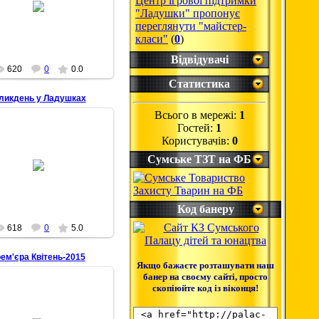
Центр ігрової підтримки
"Ладушки" пропонує
Senbernar28
переглянути "майстер-
класи"
(
0
)
Відвідувачі
620
0
0.0
Статистика
еликдень у Ладушках
Всього в мережі:
1
Гостей:
1
Користувачів:
0
28.04.2015
Сумське ТЗТ на ФБ
Senbernar28
Код банеру
618
0
5.0
рем'єра Квітень-2015
Якщо бажаєте розташувати наш
банер на своєму сайті, просто
скопіюйте код із віконця!
28.04.2015