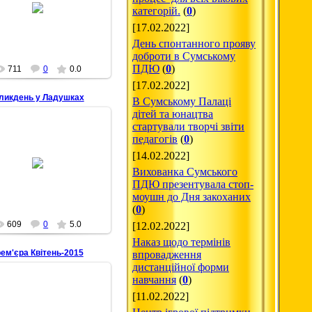
категорій.
(
0
)
Senbernar28
[17.02.2022]
День спонтанного прояву
доброти в Сумському
ПДЮ
(
0
)
711
0
0.0
[17.02.2022]
еликдень у Ладушках
В Сумському Палаці
дітей та юнацтва
стартували творчі звіти
педагогів
(
0
)
28.04.2015
[14.02.2022]
Вихованка Сумського
Senbernar28
ПДЮ презентувала стоп-
моушн до Дня закоханих
(
0
)
609
0
5.0
[12.02.2022]
Наказ щодо термінів
рем'єра Квітень-2015
впровадження
дистанційної форми
навчання
(
0
)
[11.02.2022]
28.04.2015