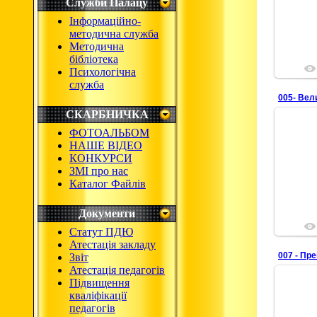
Служби Палацу
Інформаційно-
методична служба
Методична
бібліотека
Психологічна
служба
005- Вел
СКАРБНИЧКА
ФОТОАЛЬБОМ
НАШЕ ВІДЕО
КОНКУРСИ
ЗМІ про нас
Каталог Файлів
Документи
Статут ПДЮ
Атестація закладу
007 - Пр
Звіт
Атестація педагогів
Підвищення
кваліфікації
педагогів