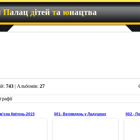
й
П
алац
д
ітей
т
а
ю
нацтва
ій:
743
| Альбомів:
27
графії
ем'єра Квітень-2015
001- Великдень у Ладушках
002 - П
28.04.2015
28.04.2015