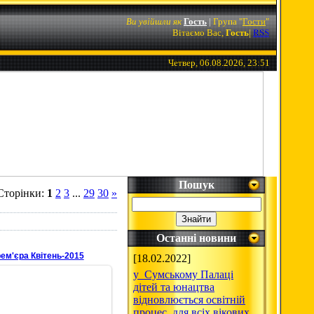
Ви увійшли як
Гость
|
Група
"
Гости
"
Вітаємо Вас,
Гость
|
RSS
Четвер, 06.08.2026, 23:51
Пошук
Сторінки
:
1
2
3
...
29
30
»
Останні новини
рем'єра Квітень-2015
[18.02.2022]
у Сумському Палаці
дітей та юнацтва
відновлюється освітній
процес для всіх вікових
28.04.2015