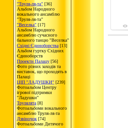
"Труля-ля-та"
[36]
Альбом Народного
вокального ансамблю
"Труля-ля-та"
"Веселка"
[17]
Альбом Народного
ансамблю сучасного
бального танцю "Веселка"
Східні Єдиноборства
[13]
Альбом гуртку Східних
Єдиноборств
Проекти Палацу
[56]
Фото різних заходів та
виставок, що проходять в
Палаці
ЦІП "ЛАДУШКИ"
[239]
Фотоальбом Центру
ігрової підтримки
"Ладушки"
Трулялята
[8]
Фотоальбоми вокального
ансамблю Труля-ля-та
Дзвіночок
[74]
Фотоальбоми Дитячого