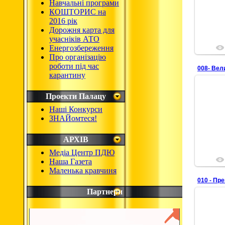
Навчальні програми
КОШТОРИС на
2016 рік
Дорожня карта для
учасніків АТО
Енергозбереження
Про організацію
роботи під час
008- Вел
карантину
Проекти Палацу
Наші Конкурси
ЗНАЙомтеся!
АРХІВ
Медіа Центр ПДЮ
Наша Газета
Маленька кравчиня
010 - Пр
Партнери