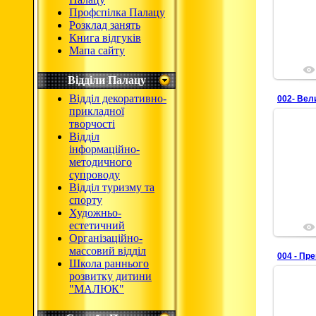
Профспілка Палацу
Розклад занять
Книга відгуків
Мапа сайту
Відділи Палацу
Відділ декоративно-
002- Вел
прикладної
творчості
Відділ
інформаційно-
методичного
супроводу
Відділ туризму та
спорту
Художньо-
естетичний
Організаційно-
массовий відділ
004 - Пр
Школа раннього
розвитку дитини
"МАЛЮК"