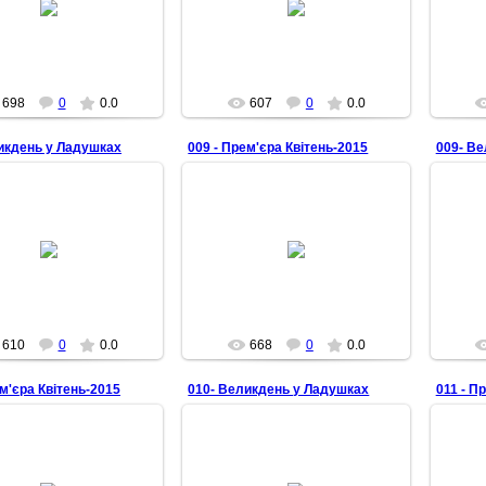
Senbernar28
Senbernar28
698
0
0.0
607
0
0.0
икдень у Ладушках
009 - Прем'єра Квітень-2015
009- В
28.04.2015
28.04.2015
Senbernar28
Senbernar28
610
0
0.0
668
0
0.0
ем'єра Квітень-2015
010- Великдень у Ладушках
011 - П
28.04.2015
28.04.2015