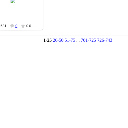
Senbernar28
631
0
0.0
1-25
26-50
51-75
...
701-725
726-743