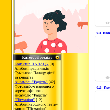
011- Вел
Категорії розділу
Колектив ПАЛАЦУ
[0]
Альбом працівників
Сумського Палацу дітей
та юнацтва
Ансамбль "Радість"
[42]
Фотоальбом народного
013 - Пр
хореографічного
ансамблю "Радість"
"Пігмаліон"
[12]
Альбом народного театру
танцю "Пігмаліон"