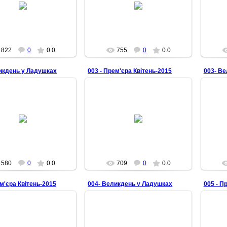
Senbernar28
Senbernar28
822
0
0.0
755
0
0.0
икдень у Ладушках
003 - Прем'єра Квітень-2015
003- В
28.04.2015
28.04.2015
Senbernar28
Senbernar28
580
0
0.0
709
0
0.0
ем'єра Квітень-2015
004- Великдень у Ладушках
005 - П
28.04.2015
28.04.2015