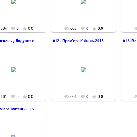
Senbernar28
Senbernar28
584
0
0.0
608
0
0.0
икдень у Ладушках
012 - Прем'єра Квітень-2015
012- В
28.04.2015
28.04.2015
Senbernar28
Senbernar28
661
0
0.0
606
0
0.0
ем'єра Квітень-2015
28.04.2015