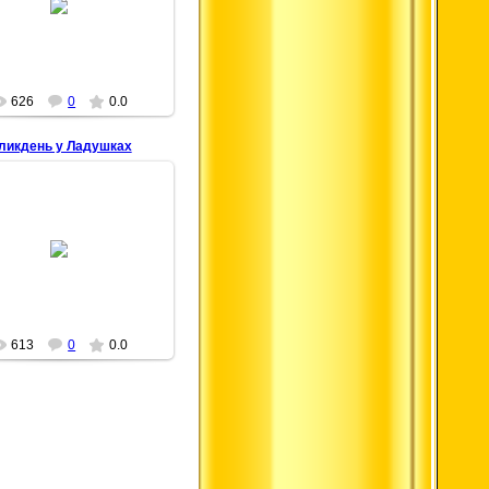
Senbernar28
626
0
0.0
еликдень у Ладушках
28.04.2015
Senbernar28
613
0
0.0