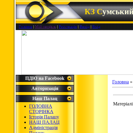
КЗ С
умськи
Головна
|
Мій профіль
|
Реєстрація
|
Вихід
|
Вхід
ПДЮ на Facebook
Головна
Авторизація
Наш Палац
Матеріалі
ГОЛОВНА
СТОРІНКА
Історія Палацу
НАШ ПАЛАЦ
Адміністрація
Палацу