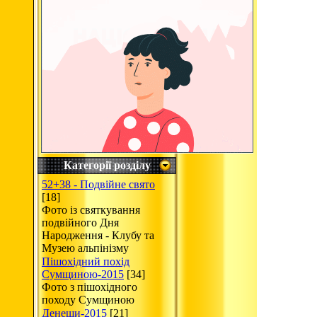
Категорії розділу
52+38 - Подвійне свято
[18]
Фото із святкування
подвійного Дня
Народження - Клубу та
Музею альпінізму
Пішохідний похід
Сумщиною-2015
[34]
Фото з пішохідного
походу Сумщиною
Денеши-2015
[21]