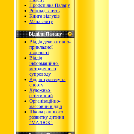
Профспілка Палацу
Розклад занять
Книга відгуків
Мапа сайту
Відділи Палацу
Відділ декоративно-
прикладної
творчості
Відділ
інформаційно-
методичного
супроводу
Відділ туризму та
спорту
Художньо-
естетичний
Організаційно-
массовий відділ
Школа раннього
розвитку дитини
"МАЛЮК"