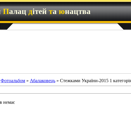
й
П
алац
д
ітей
т
а
ю
нацтва
»
Фотоальбом
»
Абалаковець
» Стежками України-2015 1 категорі
в немає