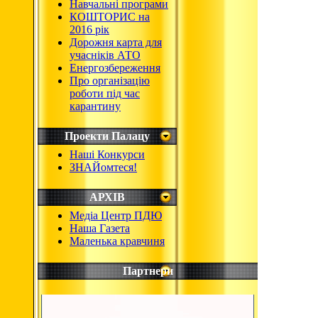
Навчальні програми
КОШТОРИС на
2016 рік
Дорожня карта для
учасніків АТО
Енергозбереження
Про організацію
роботи під час
карантину
Проекти Палацу
Наші Конкурси
ЗНАЙомтеся!
АРХІВ
Медіа Центр ПДЮ
Наша Газета
Маленька кравчиня
Партнери