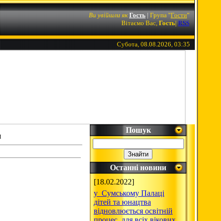
Ви увійшли як
Гость
|
Група
"
Гости
"
Вітаємо Вас,
Гость
|
RSS
Субота, 08.08.2026, 03:35
Пошук
я
Останні новини
[18.02.2022]
у Сумському Палаці
дітей та юнацтва
відновлюється освітній
процес для всіх вікових