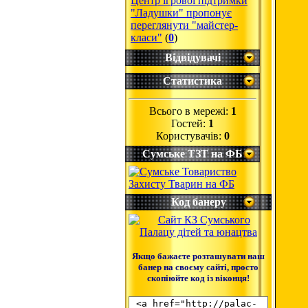
Центр ігрової підтримки
"Ладушки" пропонує
переглянути "майстер-
класи"
(
0
)
Відвідувачі
Статистика
Всього в мережі:
1
Гостей:
1
Користувачів:
0
Сумське ТЗТ на ФБ
Код банеру
Якщо бажаєте розташувати наш
банер на своєму сайті, просто
скопіюйте код із віконця!