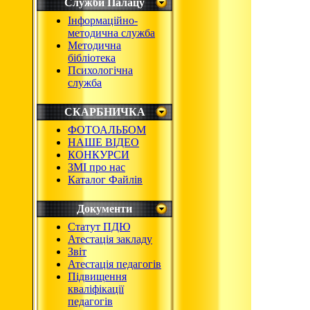
Служби Палацу
Інформаційно-
методична служба
Методична
бібліотека
Психологічна
служба
СКАРБНИЧКА
ФОТОАЛЬБОМ
НАШЕ ВІДЕО
КОНКУРСИ
ЗМІ про нас
Каталог Файлів
Документи
Статут ПДЮ
Атестація закладу
Звіт
Атестація педагогів
Підвищення
кваліфікації
педагогів