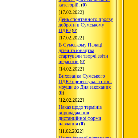
категорій.
(
0
)
[17.02.2022]
День спонтанного прояву
доброти в Сумському
ПДЮ
(
0
)
[17.02.2022]
В Сумському Палаці
дітей та юнацтва
стартували творчі звіти
педагогів
(
0
)
[14.02.2022]
Вихованка Сумського
ПДЮ презентувала стоп-
моушн до Дня закоханих
(
0
)
[12.02.2022]
Наказ щодо термінів
впровадження
дистанційної форми
навчання
(
0
)
[11.02.2022]