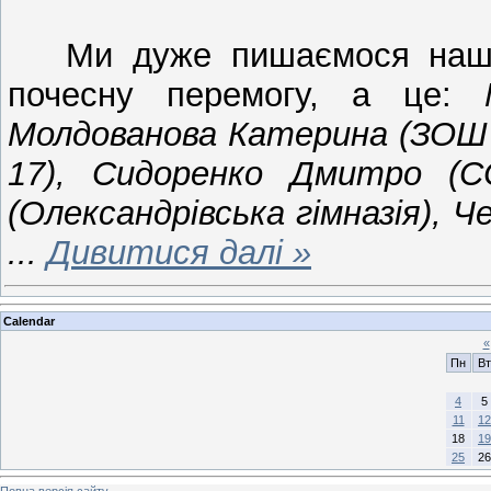
Ми дуже пишаємося нашим
почесну перемогу, а це:
Молдованова Катерина (ЗОШ
17), Сидоренко Дмитро (
(Олександрівська гімназія),
...
Дивитися далі »
Calendar
«
Пн
Вт
4
5
11
12
18
19
25
26
Повна версія сайту