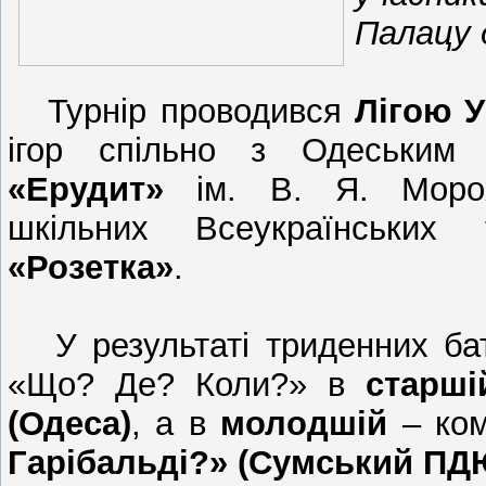
Палацу 
Турнір проводився
Лігою У
ігор спільно з Одеським 
«Ерудит»
ім. В. Я. Морохо
шкільних Всеукраїнських т
«Розетка»
.
У результаті триденних ба
«Що? Де? Коли?» в
старші
(Одеса)
, а в
молодшій
– ко
Гарібальді?» (Сумський ПД