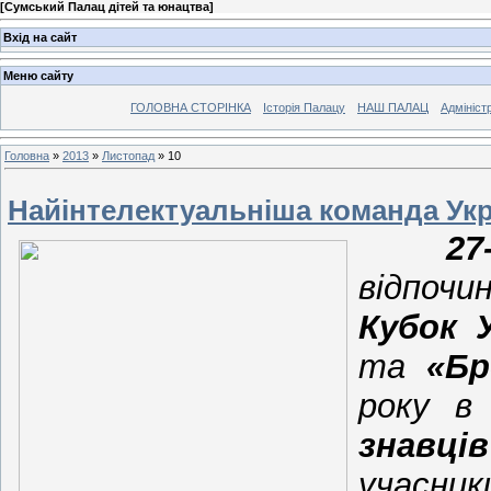
[
Сумський Палац дітей та юнацтва
]
Вхід на сайт
Меню сайту
ГОЛОВНА СТОРІНКА
Історія Палацу
НАШ ПАЛАЦ
Адмініст
Головна
»
2013
»
Листопад
»
10
Найінтелектуальніша команда Укр
27
відпочи
Кубок 
та
«Бр
року в
знавців
учасн