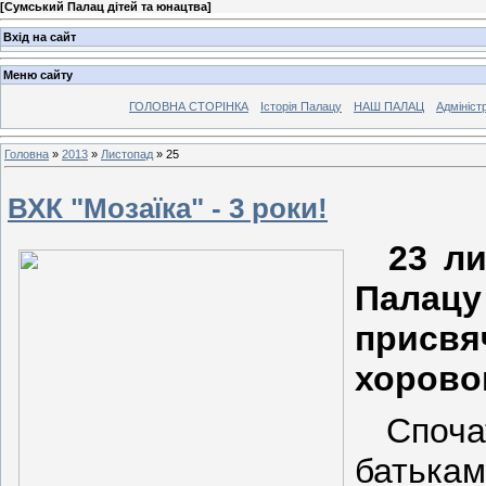
[
Сумський Палац дітей та юнацтва
]
Вхід на сайт
Меню сайту
ГОЛОВНА СТОРІНКА
Історія Палацу
НАШ ПАЛАЦ
Адмініст
Головна
»
2013
»
Листопад
»
25
ВХК "Мозаїка" - 3 роки!
23 ли
Палацу
присв
хоровог
Спочатк
батька