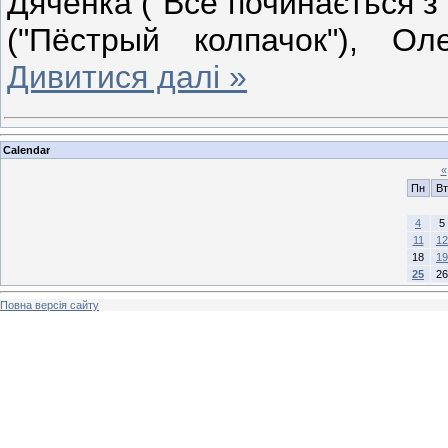
Дяченка ("Все починається з 
("Пёстрый колпачок"), О
Дивитися далі »
Calendar
«
Пн
Вт
4
5
11
12
18
19
25
26
Повна версія сайту