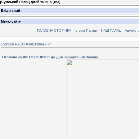
[
Сумський Палац дітей та юнацтва
]
Вхід на сайт
Меню сайту
ГОЛОВНА СТОРІНКА
Історія Палацу
НАШ ПАЛАЦ
Адмініст
Головна
»
2013
»
Листопад
»
23
Оголошено ФОТОКОНКУРС до Дня народження Палацу