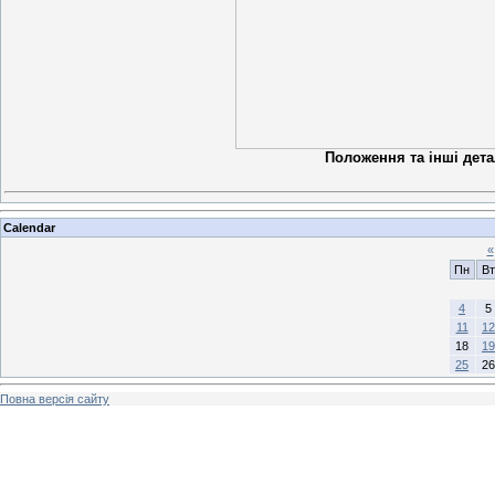
Положення та інші дета
Calendar
«
Пн
Вт
4
5
11
12
18
19
25
26
Повна версія сайту