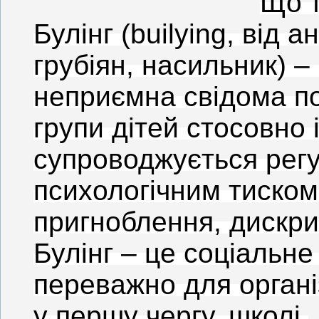
Що т
Булінг (builying, від ан
грубіян, насильник) –
неприємна свідома по
групи дітей стосовно 
супроводжується регу
психологічним тиском
пригноблення, дискри
Булінг – це соціальн
переважно для органі
у першу чергу, школі.