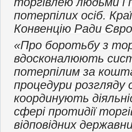
торгівлею людьми і
потерпілих осіб. Кра
Конвенцію Ради Євр
«Про боротьбу з то
вдосконалюють сист
потерпілим за кошт
процедури розгляду 
координують діяльні
сфері протидії торгі
відповідних державн