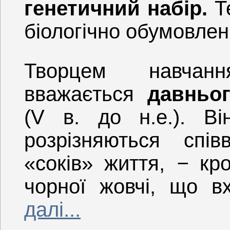
генетичний набір.
Т
біологічно обумовлен
Творцем навчан
вважається
давньог
(V в. до н.е.). В
розрізняються спі
«соків» життя,
−
кро
чорної жовчі, що в
далі...