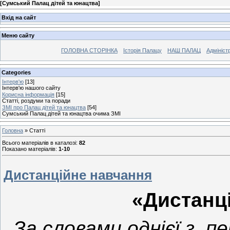
[
Сумський Палац дітей та юнацтва
]
Вхід на сайт
Меню сайту
ГОЛОВНА СТОРІНКА
Історія Палацу
НАШ ПАЛАЦ
Адмініст
Categories
Інтерв'ю
[13]
Інтерв'ю нашого сайту
Корисна інформація
[15]
Статті, роздуми та поради
ЗМІ про Палац дітей та юнацтва
[54]
Сумський Палац дітей та юнацтва очима ЗМІ
Головна
»
Статті
Всього матеріалів в каталозі
:
82
Показано матеріалів
:
1-10
Дистанційне навчання
«Дистанц
За словами однієї з п