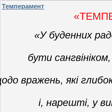
Темперамент
«ТЕМП
«У буденних ра
бути сангвініком
одо вражень, які
глибо
і, нарешті, у в