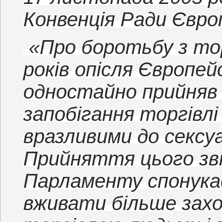
Конвенція Ради Євро
«Про боротьбу з то
років опісля Європе
одностайно прийняв 
запобігання торгівлі 
вразливими до сексуа
Прийняття цього зв
Парламенту спонукає
вживати більше захо